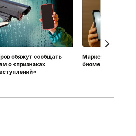
ров обяжут сообщать
Маркетплейсы буд
ам о «признаках
биометрии товары
еступлений»