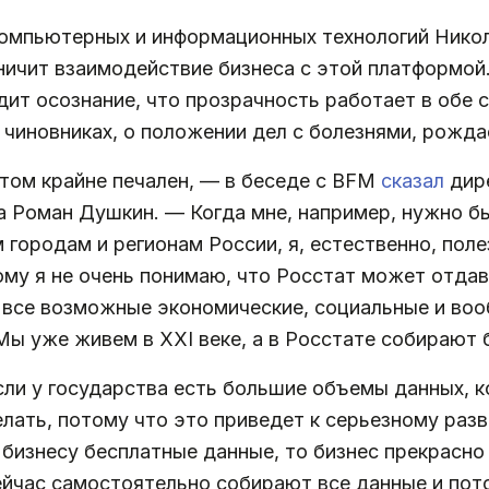
омпьютерных и информационных технологий Никол
ничит взаимодействие бизнеса с этой платформой
дит осознание, что прозрачность работает в обе 
чиновниках, о положении дел с болезнями, рожда
том крайне печален, — в беседе с BFM
сказал
дире
а Роман Душкин. — Когда мне, например, нужно б
городам и регионам России, я, естественно, полез
му я не очень понимаю, что Росстат может отдава
 все возможные экономические, социальные и воо
ы уже живем в XXI веке, а в Росстате собирают
ли у государства есть большие объемы данных, к
елать, потому что это приведет к серьезному ра
 бизнесу бесплатные данные, то бизнес прекрасно 
ейчас самостоятельно собирают все данные и пот