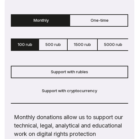
Monthly
One-time
100 rub
500 rub
1500 rub
5000 rub
c
Support with rubles
Support with cryptocurrency
Monthly donations allow us to support our
technical, legal, analytical and educational
work on digital rights protection