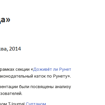
рамках секции «
Доживёт ли Рунет
конодательный каток по Рунету».
езентации были посвящены анализу
зователей.
ром TJournal
Султаном