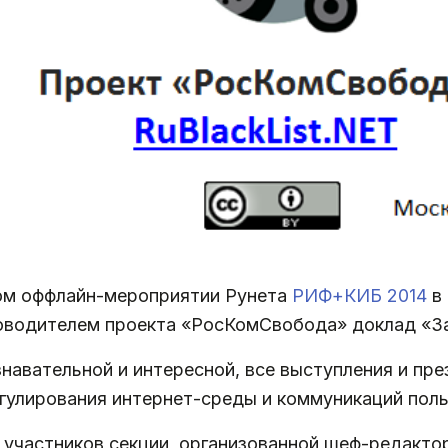
ном оффлайн-мероприятии Рунета
РИФ+КИБ 2014
в 
оводителем проекта «РосКомСвобода» доклад «За
знавательной и интересной, все выступления и пр
гулирования интернет-среды и коммуникаций поль
 участников секции, организованной шеф-редакто