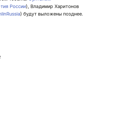
ртия России
), Владимир Харитонов
linRussia
) будут выложены позднее.
4