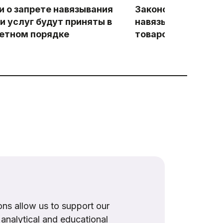
и о запрете навязывания
Законопроект о за
и услуг будут приняты в
навязывания допо
етном порядке
товаров и услуг пр
ns allow us to support our
, analytical and educational