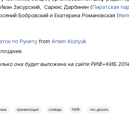
 Иван Засурский, Саркис Дарбинян (
Пиратская па
рсений Бобровский и Екатерина Романовская (
Kerm
ток по Рунету
from
Artem Kozlyuk
 позднее.
только она будет выложена на сайте РИФ+КИБ 201
ение
презентация
слайды
РИФ
что делать