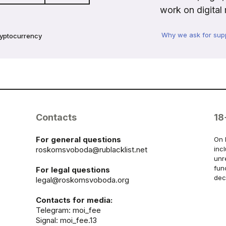
work on digital 
Why we ask for sup
ryptocurrency
Contacts
18
For general questions
On 
roskomsvoboda@rublacklist.net
inc
unr
fun
For legal questions
dec
legal@roskomsvoboda.org
Contacts for media:
Telegram:
moi_fee
Signal: moi_fee.13