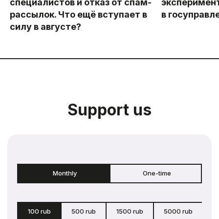
специалистов и отказ от спам-
эксперимент
рассылок. Что ещё вступает в
в госуправл
силу в августе?
Support us
Monthly
One-time
100 rub
500 rub
1500 rub
5000 rub
c