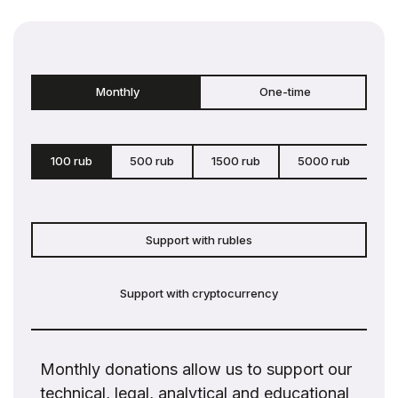
Monthly
One-time
100 rub
500 rub
1500 rub
5000 rub
c
Support with rubles
Support with cryptocurrency
Monthly donations allow us to support our
technical, legal, analytical and educational