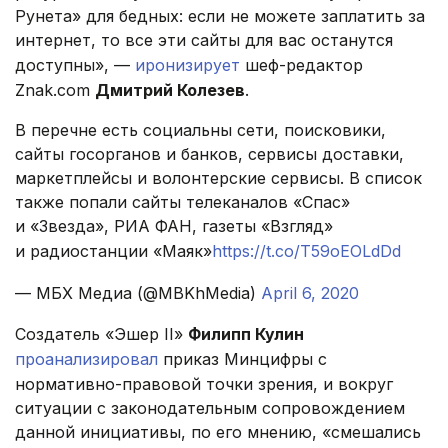
Рунета» для бедных: если не можете заплатить за
интернет, то все эти сайты для вас останутся
доступны», —
иронизирует
шеф-редактор
Znak.com
Дмитрий Колезев
.
В перечне есть социальны сети, поисковики,
сайты госорганов и банков, сервисы доставки,
маркетплейсы и волонтерские сервисы. В список
также попали сайты телеканалов «Спас»
и «Звезда», РИА ФАН, газеты «Взгляд»
и радиостанции «Маяк»
https://t.co/T59oEOLdDd
— МБХ Медиа (@MBKhMedia)
April 6, 2020
Создатель «Эшер II»
Филипп Кулин
проанализировал
приказ Минцифры с
нормативно-правовой точки зрения, и вокруг
ситуации с законодательным сопровождением
данной инициативы, по его мнению, «смешались