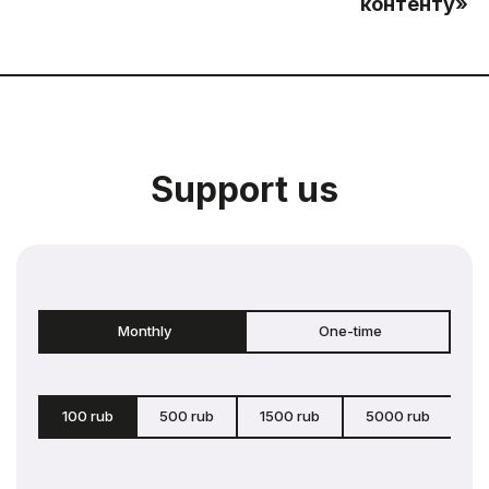
контенту»
Support us
Monthly
One-time
100 rub
500 rub
1500 rub
5000 rub
c