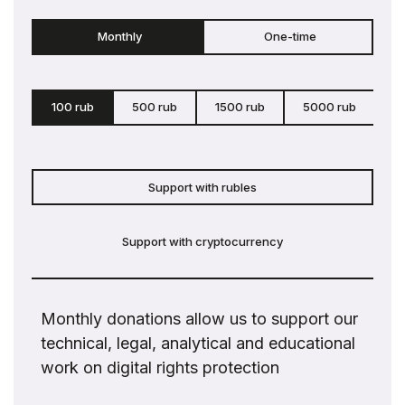
Monthly
One-time
100 rub
500 rub
1500 rub
5000 rub
c
Support with rubles
Support with cryptocurrency
Monthly donations allow us to support our
technical, legal, analytical and educational
work on digital rights protection