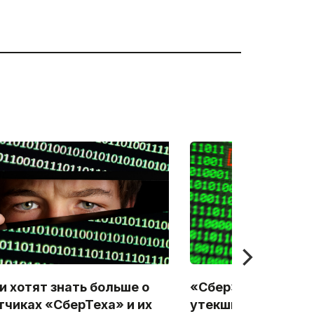
и хотят знать больше о
«Сбер»: В интерне
тчиках «СберТеха» и их
утекшие персонал