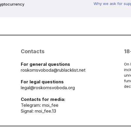
Why we ask for sup
ryptocurrency
Contacts
18
For general questions
On 
roskomsvoboda@rublacklist.net
inc
unr
fun
For legal questions
dec
legal@roskomsvoboda.org
Contacts for media:
Telegram:
moi_fee
Signal: moi_fee.13