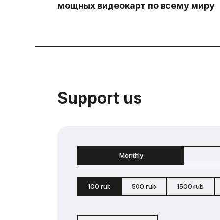
мощных видеокарт по всему миру
Support us
Monthly
100 rub
500 rub
1500 rub