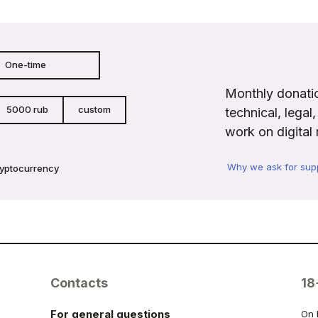
One-time
Monthly donatio
5000 rub
custom
technical, legal
work on digital 
Why we ask for sup
ryptocurrency
Contacts
18
For general questions
On 