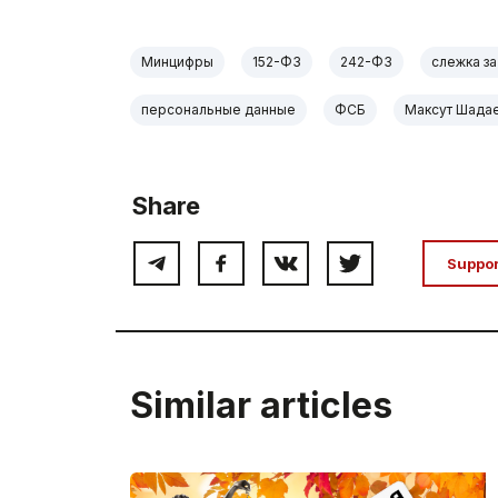
Минцифры
152-ФЗ
242-ФЗ
слежка з
персональные данные
ФСБ
Максут Шада
Share
Suppo
Similar articles