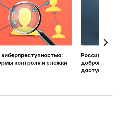
с киберпреступностью:
Россиянам предл
ормы контроля и слежки
добровольно огран
доступ к «опасно