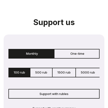
Support us
Monthly
One-time
100 rub
500 rub
1500 rub
5000 rub
c
Support with rubles