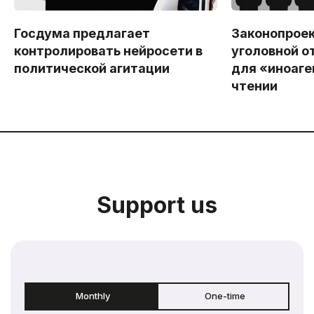
Госдума предлагает
Законопроек
контролировать нейросети в
уголовной о
политической агитации
для «иноаген
чтении
Support us
Monthly
One-time