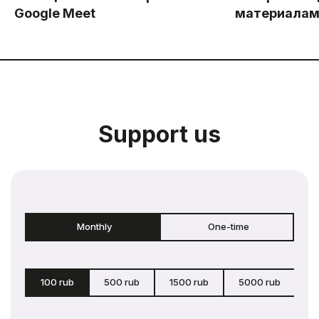
Google Meet
материала
Support us
Monthly
One-time
100 rub
500 rub
1500 rub
5000 rub
c