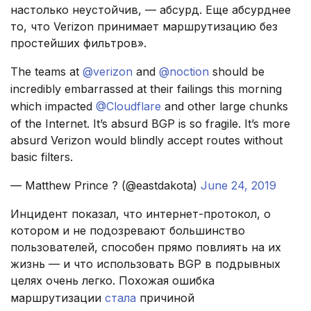
настолько неустойчив, — абсурд. Еще абсурднее
то, что Verizon принимает маршрутизацию без
простейших фильтров».
The teams at
@verizon
and
@noction
should be
incredibly embarrassed at their failings this morning
which impacted
@Cloudflare
and other large chunks
of the Internet. It’s absurd BGP is so fragile. It’s more
absurd Verizon would blindly accept routes without
basic filters.
— Matthew Prince ? (@eastdakota)
June 24, 2019
Инцидент показал, что интернет-протокол, о
котором и не подозревают большинство
пользователей, способен прямо повлиять на их
жизнь — и что использовать BGP в подрывных
целях очень легко. Похожая ошибка
маршрутизации
стала
причиной