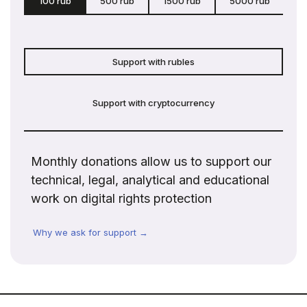
100 rub
500 rub
1500 rub
5000 rub
c
Support with rubles
Support with cryptocurrency
Monthly donations allow us to support our
technical, legal, analytical and educational
work on digital rights protection
Why we ask for support →