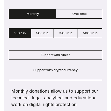
Monthly
One-time
100 rub
500 rub
1500 rub
5000 rub
c
Support with rubles
Support with cryptocurrency
Monthly donations allow us to support our
technical, legal, analytical and educational
work on digital rights protection