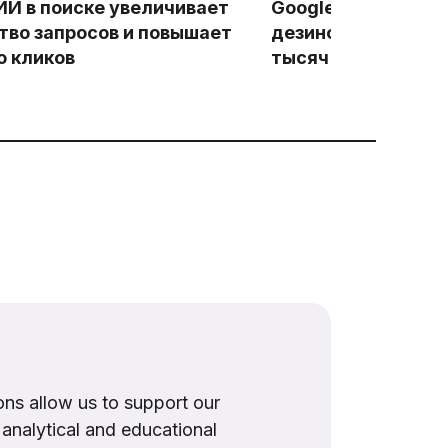
 ИИ в поиске увеличивает
Google в целях бор
тво запросов и повышает
дезинформацией у
о кликов
тысяч YouTube-ка
ns allow us to support our
, analytical and educational