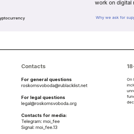
work on digital 
Why we ask for sup
ryptocurrency
Contacts
18
For general questions
On 
roskomsvoboda@rublacklist.net
inc
unr
fun
For legal questions
dec
legal@roskomsvoboda.org
Contacts for media:
Telegram:
moi_fee
Signal: moi_fee.13