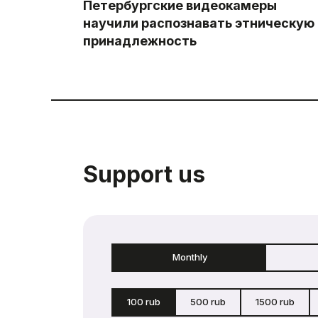
Петербургские видеокамеры
научили распознавать этническую
принадлежность
Support us
Monthly
100 rub
500 rub
1500 rub