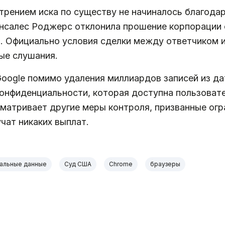
рением иска по существу не начиналось благодар
Гонсалес Роджерс отклонила прошение корпорации
н. Официально условия сделки между ответчиком 
ые слушания.
Google помимо удаления миллиардов записей из д
конфиденциальности, которая доступна пользоват
матривает другие меры контроля, призванные огр
чат никаких выплат.
альные данные
Суд США
Chrome
браузеры