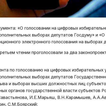
окумента: «О голосовании на цифровых избирательн
дополнительных выборах депутатов Госдуму» и «О
нционного электронного голосования на выборах
ретьем чтении проголосовали за два законопроек
нта по голосованию на цифровых избирательных у
дополнительных выборах депутатов Государствен
ыва и выборах высших должностных лиц субъект
ных органов государственной власти субъектов Р
Савастьянова, И.Е.Марьяш, В.Н.Карамышев, А.А.Ав
кин, С.М.Боярский;