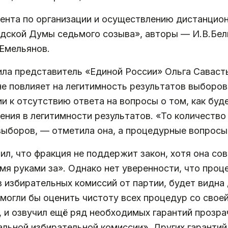
нта по организации и осуществлению дистанцион
дской Думы седьмого созыва», авторы — И.В.Белы
.Емельянов.
ла представитель «Единой России» Ольга Савасть
е повлияет на легитимность результатов выборов»
и к отсутствию ответа на вопросы о том, как буд
ения в легитимности результатов. «То количество
 выборов, — отметила она, а процедурные вопрос
ил, что фракция не поддержит закон, хотя она со
мя руками за». Однако нет уверенности, что проц
 избирательных комиссий от партии, будет видна
могли бы оценить чистоту всех процедур со своей
 и озвучил ещё ряд необходимых гарантий прозрач
льной избирательной комиссии». Других гарантий 