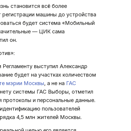
знь становится всё более
т регистрации машины до устройства
ьзоваться будет система «Мобильный
значительные — ЦИК сама
тил он.
отив»:
и Регламенту выступил Александр
вание будет на участках количеством
те мэрии Москвы
, а не на
ГАС
нету системы ГАС Выборы, отметил
ся протоколы и персональные данные.
л идентификацию пользователей
орядка 4,5 млн жителей Москвы.
«реальной целью его является