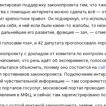
нтировал поддержку законопроекта тем, что «жи
ства с помощью интернета можно сделать всё — о
рит крепостное право». Он подчеркнул, что испол
ла себя, и ней если были какие-то жалобы, то не
 дальнейшее его развитие, фракция — за», — отме
 голосами «за», и 42 депутата проголосовало «пр
онопроекту с докладом от комитета по контролю 
 напомнил, что речь идёт об эксперименте, голосо
попытался объяснить, почему оно состоится на
сай
 противников законопроекта. Подключение интер
 ней чувствительной информации — там сохраняют
х порталов госуслуг, московский портал проводи
оявления в МФЦ, и сейчас там зарегистрировано п
 с острой критикой законопроекта, заявив, что 