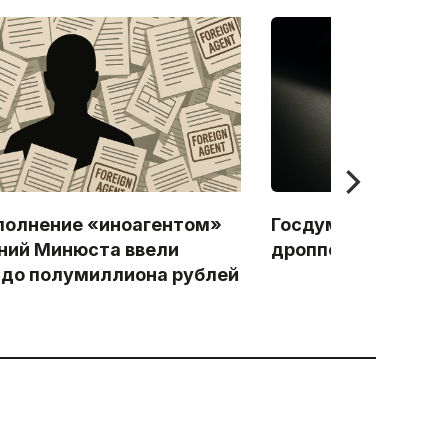
полнение «иноагентом»
Госдума приняла з
ний Минюста ввели
дропперах
до полумиллиона рублей