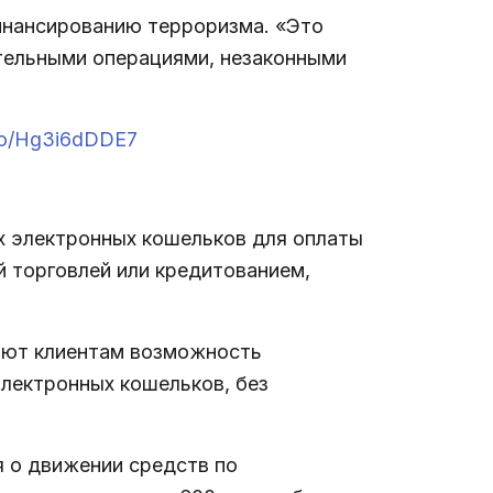
инансированию терроризма. «Это
тельными операциями, незаконными
.co/Hg3i6dDDE7
х электронных кошельков для оплаты
й торговлей или кредитованием,
яют клиентам возможность
электронных кошельков, без
 о движении средств по