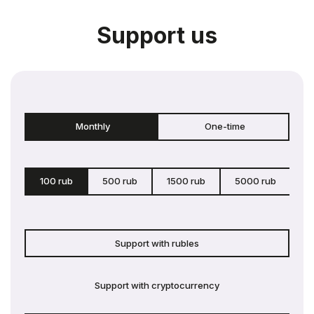
Support us
Monthly
One-time
100 rub
500 rub
1500 rub
5000 rub
c
Support with rubles
Support with cryptocurrency