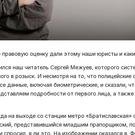
ю правовую оценку дали этому наши юристы и ка
ился наш читатель Сергей Межуев, которого сист
ого в розыск. И несмотря на то, что полицейские 
все данные, включая биометрические, и сказали, чт
едставляем подробности от первого лица, а такж
гда на выходе со станции метро «Братиславская»
йский, представившийся младшим прапорщиком, п
 спросил, я ли это. На изображении оказался я. 