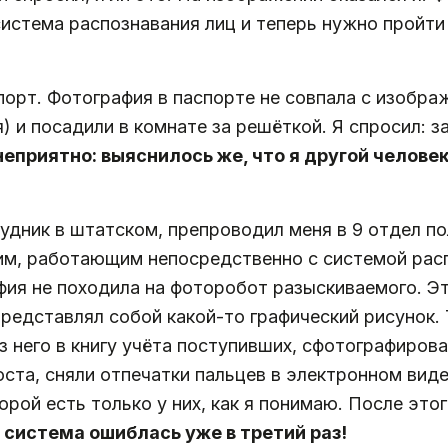
система распознавания лиц и теперь нужно пройти
порт. Фотография в паспорте не совпала с изобра
 и посадили в комнате за решёткой. Я спросил: з
еприятно: выяснилось же, что я другой человек
удник в штатском, препроводил меня в 9 отдел п
м, работающим непосредственно с системой распо
рафия не походила на фоторобот разыскиваемого.
представлял собой какой-то графический рисунок.
из него в книгу учёта поступивших, сфотографиро
ста, сняли отпечатки пальцев в электронном виде
торой есть только у них, как я понимаю. После это
 система ошиблась уже в третий раз!