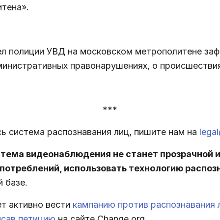
тена».
ел полиции УВД на московском метрополитене заф
министративных правонарушениях, о происшествия
***
ь система распознавания лиц, пишите нам на
lega
стема видеонаблюдения не станет прозрачной и
потреблений, использовать технологию распоз
 базе.
т активно вести
кампанию против распознавания 
исав петицию
на сайте Change.org.