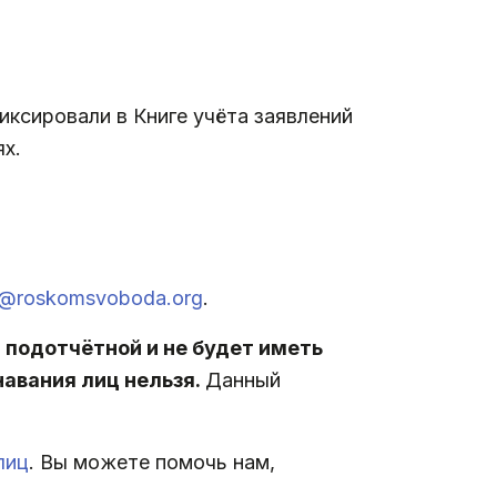
иксировали в Книге учёта заявлений
х.
l@roskomsvoboda.org
.
 подотчётной и не будет иметь
навания лиц нельзя.
Данный
лиц
. Вы можете помочь нам,