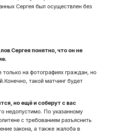
данных Сергея был осуществлен без
слов Сергея понятно, что он не
ие.
только на фотографиях граждан, но
й.
Конечно, такой матчинг будет
тся, но ещё и соберут с вас
Это недопустимо. По указанному
олитене с требованием разъяснить
ние закона, а также жалоба в