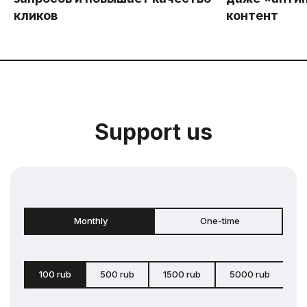
кликов
контент
Support us
Monthly
One-time
100 rub
500 rub
1500 rub
5000 rub
c