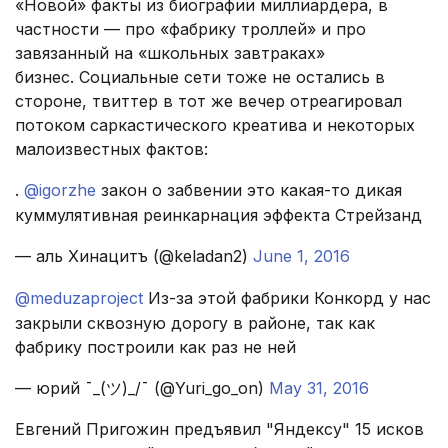
«Новой» факты из биографии миллиардера, в
частности — про «фабрику троллей» и про
завязанный на «школьных завтраках»
бизнес. Социальные сети тоже не остались в
стороне, твиттер в тот же вечер отреагировал
потоком саркастического креатива и некоторых
малоизвестных фактов:
.
@igorzhe
закон о забвении это какая-то дикая
куммулятивная реинкарнация эффекта Стрейзанд
— аль Хинацитъ (@keladan2)
June 1, 2016
@meduzaproject
Из-за этой фабрики Конкорд у нас
закрыли сквозную дорогу в районе, так как
фабрику построили как раз не ней
— юрий ¯_(ツ)_/¯ (@Yuri_go_on)
May 31, 2016
Евгений Пригожин предъявил "Яндексу" 15 исков