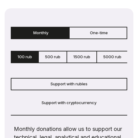
Monthly
One-time
100 rub
500 rub
1500 rub
5000 rub
c
Support with rubles
Support with cryptocurrency
Monthly donations allow us to support our
technical, legal, analytical and educational