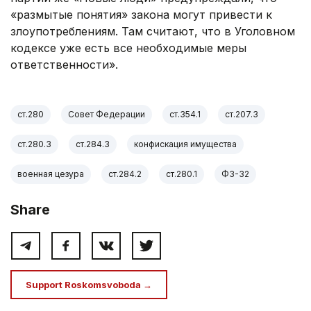
«размытые понятия» закона могут привести к
злоупотреблениям. Там считают, что в Уголовном
кодексе уже есть все необходимые меры
ответственности».
ст.280
Совет Федерации
ст.354.1
ст.207.3
ст.280.3
ст.284.3
конфискация имущества
военная цезура
ст.284.2
ст.280.1
ФЗ-32
Share
Support Roskomsvoboda →