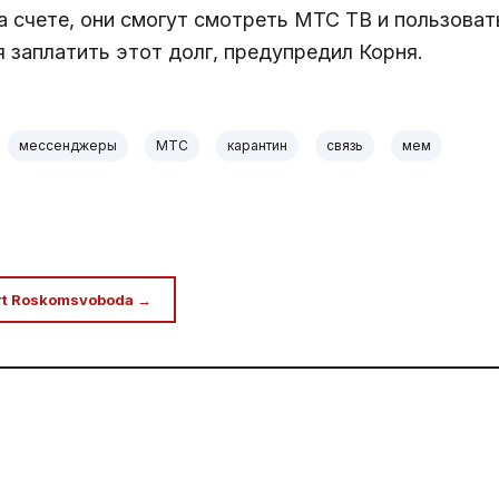
на счете, они смогут смотреть МТС ТВ и пользов
я заплатить этот долг, предупредил Корня.
мессенджеры
МТС
карантин
связь
мем
rt Roskomsvoboda →