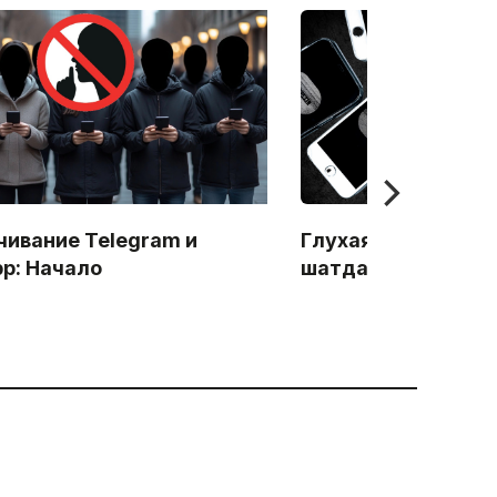
чивание Telegram и
Глухая защита за
p: Начало
шатдаунов