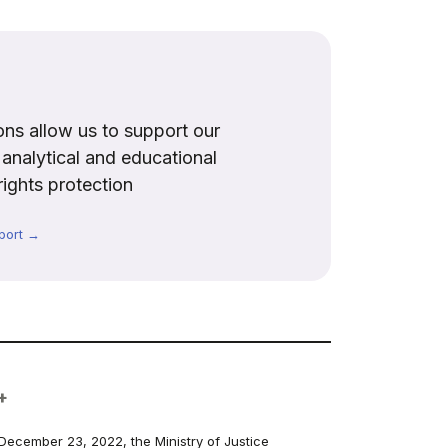
ns allow us to support our
, analytical and educational
rights protection
port →
+
December 23, 2022, the Ministry of Justice