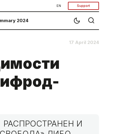
EN
Support
mmary 2024
17 April 2024
димости
тифрод-
 РАСПРОСТРАНЕН И
МСВОБОДА» ЛИБО