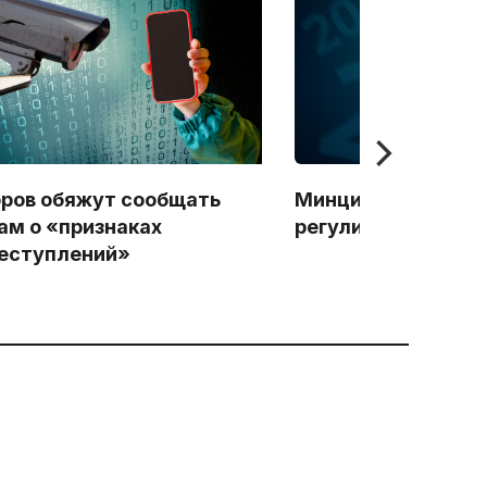
ров обяжут сообщать
Минцифры разраб
ам о «признаках
регулирования ИИ 
еступлений»