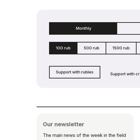
Monthly
100 rub
500 rub
1500 rub
Support with rubles
Support with c
Our newsletter
The main news of the week in the field