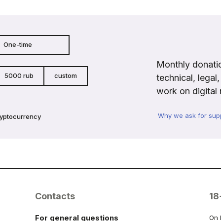
One-time
Monthly donatio
5000 rub
custom
technical, legal
work on digital 
Why we ask for sup
ryptocurrency
Contacts
18
For general questions
On 