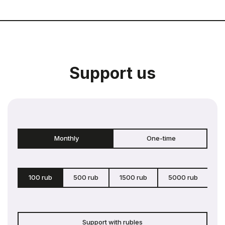
Support us
Monthly
One-time
100 rub
500 rub
1500 rub
5000 rub
c
Support with rubles