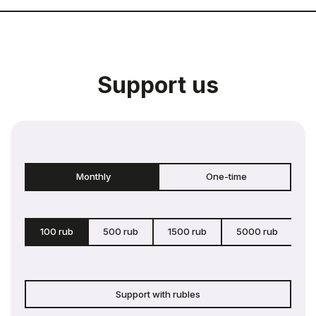
Support us
Monthly
One-time
100 rub
500 rub
1500 rub
5000 rub
c
Support with rubles