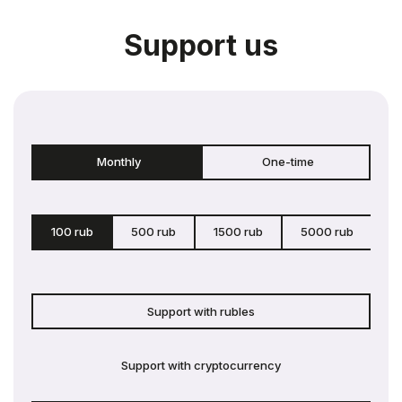
Support us
Monthly
One-time
100 rub
500 rub
1500 rub
5000 rub
c
Support with rubles
Support with cryptocurrency