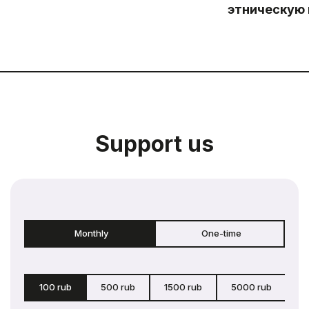
этническую
Support us
Monthly
One-time
100 rub
500 rub
1500 rub
5000 rub
c