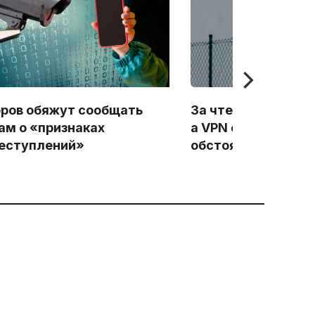
ров обяжут сообщать
За чтение «запре
ам о «признаках
а VPN стал отягч
еступлений»
обстоятельством