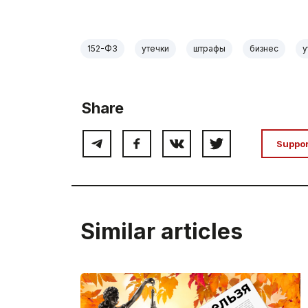
152-ФЗ
утечки
штрафы
бизнес
у
Share
Suppo
Similar articles