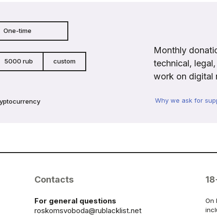
One-time
Monthly donatio
5000 rub
custom
technical, legal
work on digital 
Why we ask for sup
ryptocurrency
Contacts
18
For general questions
On 
roskomsvoboda@rublacklist.net
inc