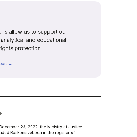
ns allow us to support our
, analytical and educational
rights protection
port →
+
December 23, 2022, the Ministry of Justice
luded Roskomsvoboda in the register of