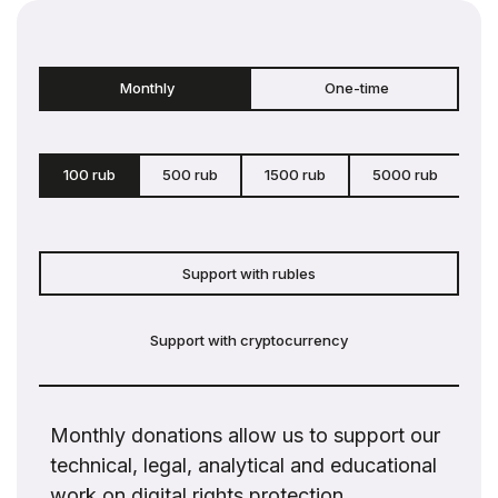
Monthly
One-time
100 rub
500 rub
1500 rub
5000 rub
c
Support with rubles
Support with cryptocurrency
Monthly donations allow us to support our
technical, legal, analytical and educational
work on digital rights protection