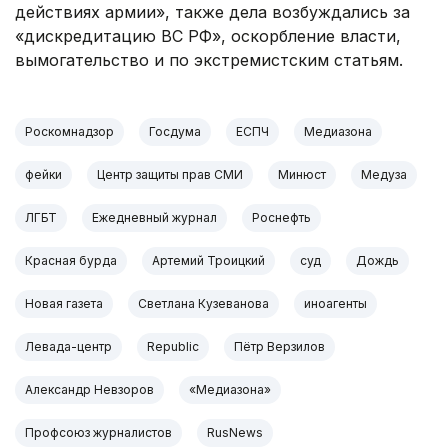
действиях армии», также дела возбуждались за
«дискредитацию ВС РФ», оскорбление власти,
вымогательство и по экстремистским статьям.
Роскомнадзор
Госдума
ЕСПЧ
Медиазона
фейки
Центр защиты прав СМИ
Минюст
Медуза
ЛГБТ
Ежедневный журнал
Роснефть
Красная бурда
Артемий Троицкий
суд
Дождь
Новая газета
Светлана Кузеванова
иноагенты
Левада-центр
Republic
Пётр Верзилов
Александр Невзоров
«Медиазона»
Профсоюз журналистов
RusNews