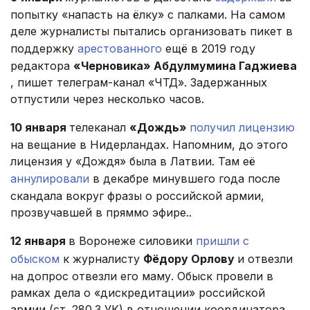
попытку «напасть на ёлку» с палками. На самом
деле журналисты пытались организовать пикет в
поддержку
арестованного
ещё в 2019 году
редактора
«Черновика» Абдулмумина Гаджиева
, пишет телеграм-канал «ЧТД». Задержанных
отпустили через несколько часов.
10 января
телеканал
«Дождь»
получил лицензию
на вещание в Нидерландах. Напомним, до этого
лицензия у «Дождя» была в Латвии. Там её
аннулировали
в декабре минувшего года после
скандала вокруг фразы о российской армии,
прозвучавшей в пряммо эфире..
12 января
в Воронеже силовики
пришли с
обыском
к журналисту
Фёдору Орлову
и отвезли
на допрос отвезли его маму. Обыск провели в
рамках дела о «дискредитации» российской
армии (ст. 280.3 УК) в отношении координатора