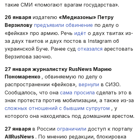
такие СМИ «помогают врагам государства».
26 января
издателю
«Медиазоны» Петру
Верзилову
предъявили обвинение
по делу о
«фейках» про армию. Речь
идёт
о двух твитах из-
за двух твитов и двух постов в Instagram об
украинской Буче. Ранее суд
отказался
арестовать
Верзилова заочно.
27 января журналистку RusNews Марию
Пономаренко
, обвиняемую по делу о
распространении «фейков»,
вернули
в СИЗО.
Сообщалось, что она
сама просила
сделать это в
знак протеста против мобилизации, а также из-за
сложных отношений с бывшим супругом
, у
которого она находилась под домашним арестом.
27 января
в России
ограничили
доступ к порталу
AllRusNews
. По мнению редакции, блокировка