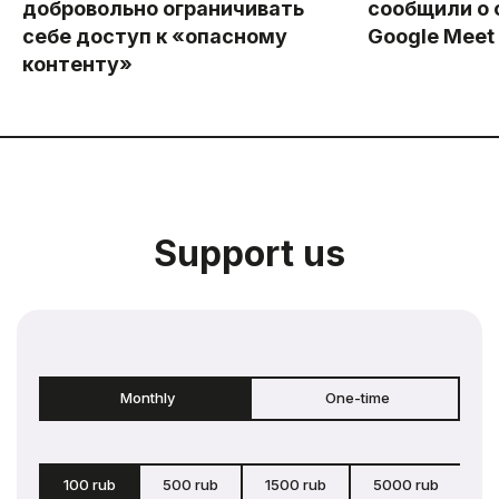
добровольно ограничивать
сообщили о 
себе доступ к «опасному
Google Meet
контенту»
Support us
Monthly
One-time
100 rub
500 rub
1500 rub
5000 rub
c