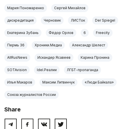
Мария Пономаренко
Сергей Михайлов
дискредитация
Черновик
ЛИСТок
Der Spiegel
Екатерина Зубань
Фёдор Орлов
6
Freecity
Пермь 36
Хроники.Медиа
Александр Шелест
AllRusNews
Искандер Ясавеев
Карина Пронина
SOTAvision
Idel.Реалии
ЛГБТ-пропаганда
Илья Макаров
Максим Литвинчук
«Люди Байкала»
Союза журналистов России
Share