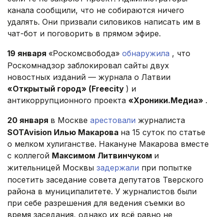
канала сообщили, что не собираются ничего
удалять. Они призвали силовиков написать им в
чат-бот и поговорить в прямом эфире.
19 января
«Роскомсвобода»
обнаружила
, что
Роскомнадзор заблокировал сайты двух
новостных изданий — журнала о Латвии
«Открытый город» (Freecity
) и
антикоррупционного проекта
«Хроники.Медиа»
.
20 января
в Москве
арестовали
журналиста
SOTAvision Илью Макарова
на 15 суток по статье
о мелком хулиганстве. Накануне Макарова вместе
с коллегой
Максимом Литвинчуком
и
жительницей Москвы
задержали
при попытке
посетить заседание совета депутатов Тверского
района в муниципалитете. У журналистов были
при себе разрешения для ведения съемки во
время заседания, однако их всё равно не