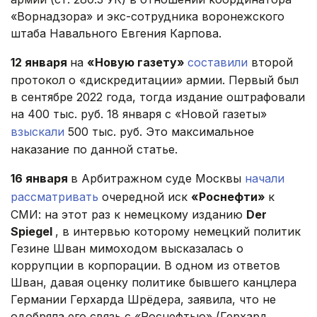
«Ворнадзора» и экс-сотрудника воронежского
штаба Навального Евгения Карпова.
12 января
на
«Новую газету»
составили
второй
протокол о «дискредитации» армии. Первый был
в сентябре 2022 года, тогда издание оштрафовали
на 400 тыс. руб. 18 января с «Новой газеты»
взыскали
500 тыс. руб. Это максимальное
наказание по данной статье.
16 января
в Арбитражном суде Москвы
начали
рассматривать
очередной иск
«Роснефти»
к
СМИ: на этот раз к немецкому изданию
Der
Spiegel
, в интервью которому немецкий политик
Гезине Шван мимоходом высказалась о
коррупции в корпорации. В одном из ответов
Шван, давая оценку политике бывшего канцлера
Германии Герхарда Шрёдера, заявила, что не
одобряла его связь с «Роснефтью» (Герхард