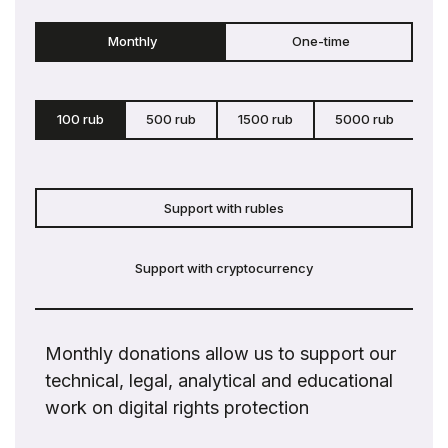
Monthly
One-time
100 rub
500 rub
1500 rub
5000 rub
c
Support with rubles
Support with cryptocurrency
Monthly donations allow us to support our
technical, legal, analytical and educational
work on digital rights protection