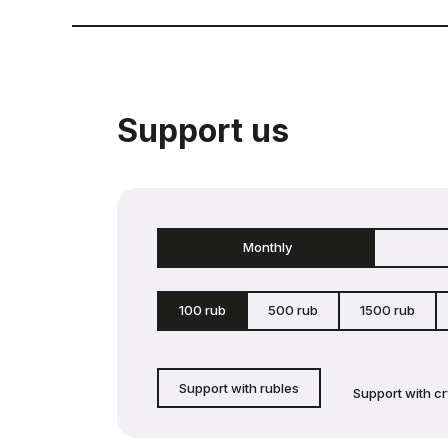
Support us
Monthly
100 rub
500 rub
1500 rub
Support with rubles
Support with c