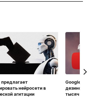
 предлагает
Google в целях бор
ировать нейросети в
дезинформацией у
еской агитации
тысяч YouTube-ка