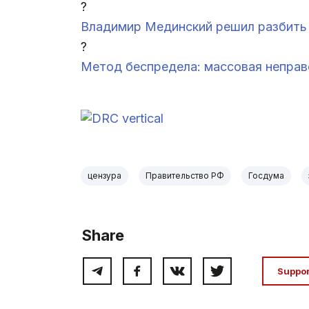
?
Владимир Мединский решил разбить 
?
Метод беспредела: массовая неправ
.
цензура
Правительство РФ
Госдума
Share
Suppo