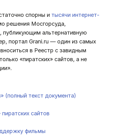
остаточно спорны и
тысячи интернет-
мо решения Мосгорсуда,
м, публикующим альтернативную
р, портал Grani.ru — один из самых
вноситься в Реестр с завидным
олько «пиратских» сайтов, а не
ции».
» (полный текст документа)
 пиратских сайтов
оддержку фильмы