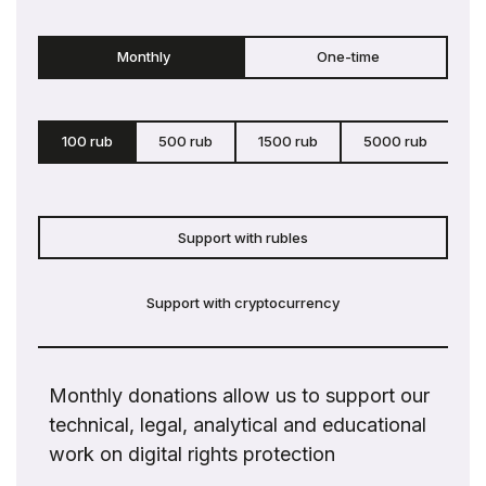
Monthly
One-time
100 rub
500 rub
1500 rub
5000 rub
c
Support with rubles
Support with cryptocurrency
Monthly donations allow us to support our
technical, legal, analytical and educational
work on digital rights protection