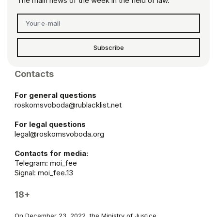
The main news of the week in the field of law.
Subscribe
Contacts
For general questions
roskomsvoboda@rublacklist.net
For legal questions
legal@roskomsvoboda.org
Contacts for media:
Telegram:
moi_fee
Signal: moi_fee.13
18+
On December 23, 2022, the Ministry of Justice