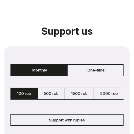
Support us
Monthly
One-time
100 rub
500 rub
1500 rub
5000 rub
c
Support with rubles