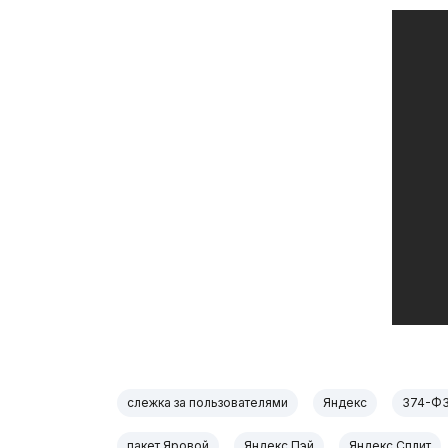
слежка за пользователями
Яндекс
374-Ф
пакет Яровой
Яндекс Пэй
Яндекс Сплит