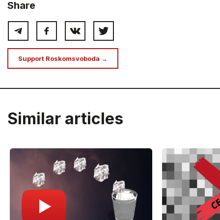
Share
Support Roskomsvoboda →
Similar articles