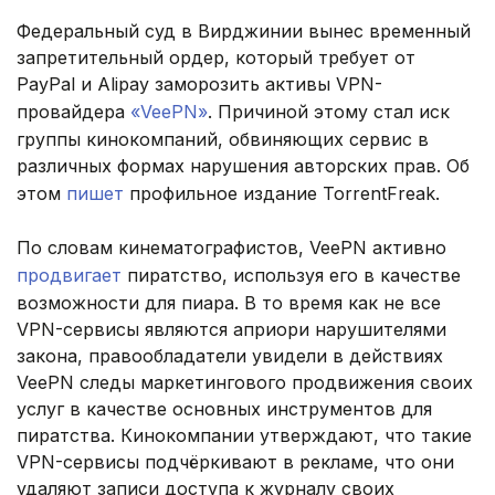
Федеральный суд в Вирджинии вынес временный
запретительный ордер, который требует от
PayPal и Alipay заморозить активы VPN-
провайдера
«VeePN»
. Причиной этому стал иск
группы кинокомпаний, обвиняющих сервис в
различных формах нарушения авторских прав. Об
этом
пишет
профильное издание TorrentFreak.
По словам кинематографистов, VeePN активно
продвигает
пиратство, используя его в качестве
возможности для пиара. В то время как не все
VPN-сервисы являются априори нарушителями
закона, правообладатели увидели в действиях
VeePN следы маркетингового продвижения своих
услуг в качестве основных инструментов для
пиратства. Кинокомпании утверждают, что такие
VPN-сервисы подчёркивают в рекламе, что они
удаляют записи доступа к журналу своих