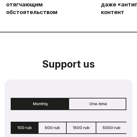
отягчающим
даже «анти
обстоятельством
контент
Support us
Monthly
One-time
100 rub
500 rub
1500 rub
5000 rub
c