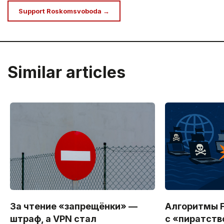
Support Roskomsvoboda →
Similar articles
За чтение «запрещёнки» —
Алгоритмы F
штраф, а VPN стал
с «пиратст