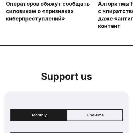
Операторов обяжут сообщать
Алгоритмы F
силовикам о «признаках
с «пиратст
киберпреступлений»
даже «анти
контент
Support us
Monthly
One-time