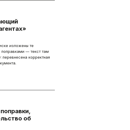
чающий
агентах»
иске изложены те
с поправками — текст там
: перевнесена корректная
кумента.
 поправки,
льство об