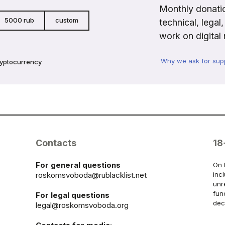
Monthly donatio
5000 rub
custom
technical, legal
work on digital 
Why we ask for sup
ryptocurrency
Contacts
18
For general questions
On 
roskomsvoboda@rublacklist.net
inc
unr
fun
For legal questions
dec
legal@roskomsvoboda.org