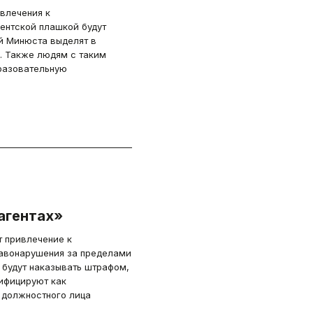
влечения к
ентской плашкой будут
й Минюста выделят в
. Также людям с таким
разовательную
агентах»
т привлечение к
авонарушения за пределами
 будут наказывать штрафом,
ифицируют как
 должностного лица