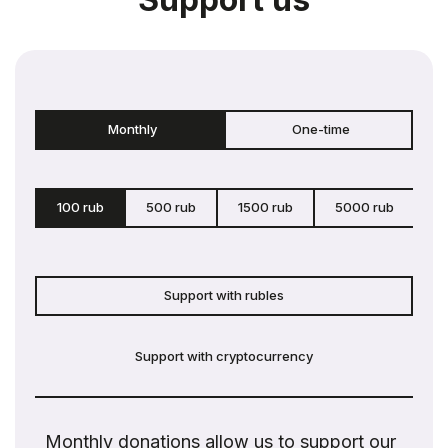
Monthly
One-time
100 rub
500 rub
1500 rub
5000 rub
c
Support with rubles
Support with cryptocurrency
Monthly donations allow us to support our