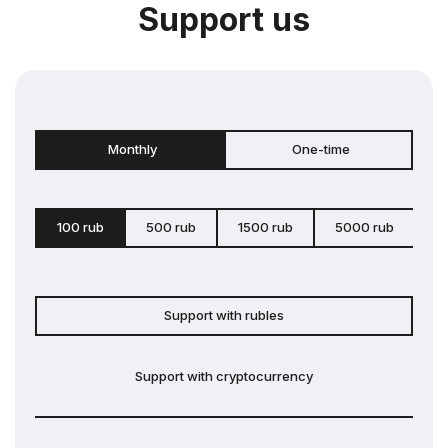
Support us
Monthly
One-time
100 rub
500 rub
1500 rub
5000 rub
c
Support with rubles
Support with cryptocurrency