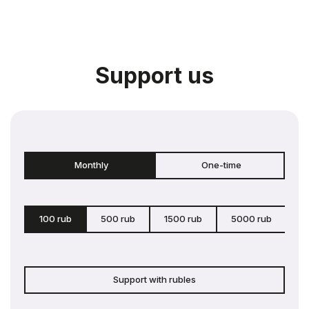
Support us
Monthly
One-time
100 rub
500 rub
1500 rub
5000 rub
c
Support with rubles