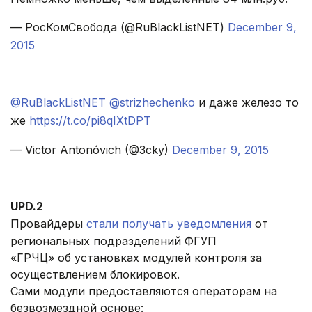
— РосКомСвобода (@RuBlackListNET)
December 9,
2015
.
@RuBlackListNET
@strizhechenko
и даже железо то
же
https://t.co/pi8qIXtDPT
— Victor Antonóvich (@3cky)
December 9, 2015
.
UPD.2
Провайдеры
стали получать уведомления
от
региональных подразделений ФГУП
«ГРЧЦ» об установках модулей контроля за
осуществлением блокировок.
Сами модули предоставляются операторам на
безвозмездной основе: