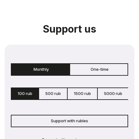
Support us
Monthly
One-time
100 rub
500 rub
1500 rub
5000 rub
c
Support with rubles