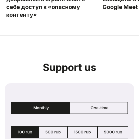
себе доступ к «опасному
Google Meet
контенту»
Support us
Monthly
One-time
100 rub
500 rub
1500 rub
5000 rub
c