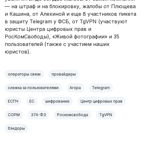
— на штраф и на блокировку, жалобы от Плющева
и Кашина, от Алехиной и еще 8 участников пикета
в защиту Telegram у ФСБ, от TgVPN (участвуют
юристы Центра цифровых прав и
РосКомСвободы), «Живой фотографии» и 35
пользователей (также с участием наших
юристов).
операторы связи
провайдеры
слежка за пользователями
Агора
Telegram
ЕСПЧ
ЕС
шифрование
Центр цифровых прав
СОРМ
374-ФЗ
Роскомсвобода
TgVPN
бэкдоры