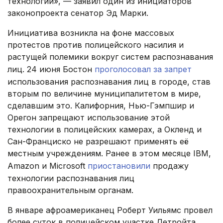
технологии», — заявил один из инициаторов
законопроекта сенатор Эд Марки.
Инициатива возникла на фоне массовых
протестов против полицейского насилия и
растущей полемики вокруг систем распознавания
лиц. 24 июня Бостон
проголосовал за запрет
использования распознавания лиц в городе, став
вторым по величине муниципалитетом в мире,
сделавшим это. Калифорния, Нью-Гэмпшир и
Орегон запрещают использование этой
технологии в полицейских камерах, а Окленд и
Сан-Франциско не разрешают применять её
местным учреждениям. Ранее в этом месяце IBM,
Amazon и Microsoft
приостановили
продажу
технологии распознавания лиц
правоохранительным органам.
В январе афроамериканец Роберт Уильямс провел
более суток в полицейском участке Детройта,