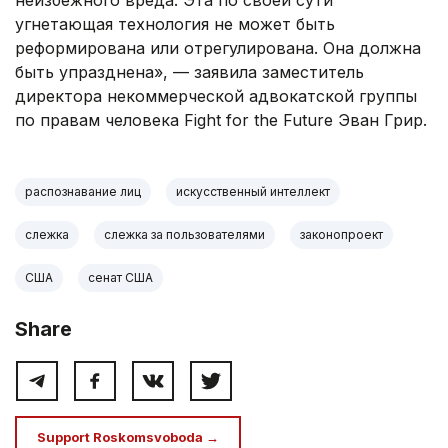
неизбежного вреда. Эта по своей сути
угнетающая технология не может быть
реформирована или отрегулирована. Она должна
быть упразднена», — заявила заместитель
директора некоммерческой адвокатской группы
по правам человека Fight for the Future Эван Грир.
распознавание лиц
искусственный интеллект
слежка
слежка за пользователями
законопроект
США
сенат США
Share
Support Roskomsvoboda →