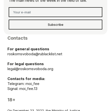
The main news of the week in the field of law.
Subscribe
Contacts
For general questions
roskomsvoboda@rublacklist.net
For legal questions
legal@roskomsvoboda.org
Contacts for media:
Telegram:
moi_fee
Signal: moi_fee.13
18+
On December 23, 2022, the Ministry of Justice