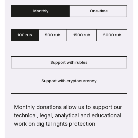
Monthly
One-time
100 rub
500 rub
1500 rub
5000 rub
c
Support with rubles
Support with cryptocurrency
Monthly donations allow us to support our
technical, legal, analytical and educational
work on digital rights protection