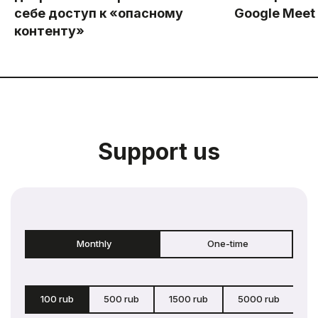
себе доступ к «опасному
Google Meet
контенту»
Support us
Monthly
One-time
100 rub
500 rub
1500 rub
5000 rub
c